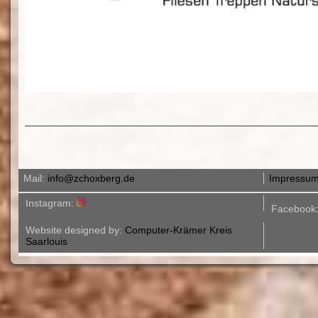
Mail:
info@zchoxberg.de
Impressu
Instagram:
Facebook
Website designed by:
Computer-Krämer Kreis
Saarlouis