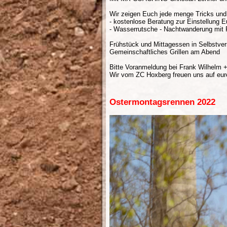
Wir zeigen Euch jede menge Tricks und
- kostenlose Beratung zur Einstellung 
- Wasserrutsche - Nachtwanderung mit F
Frühstück und Mittagessen in Selbstve
Gemeinschaftliches Grillen am Abend
Bitte Voranmeldung bei Frank Wilhelm 
Wir vom ZC Hoxberg freuen uns auf eu
Ostermontagsrennen 2022