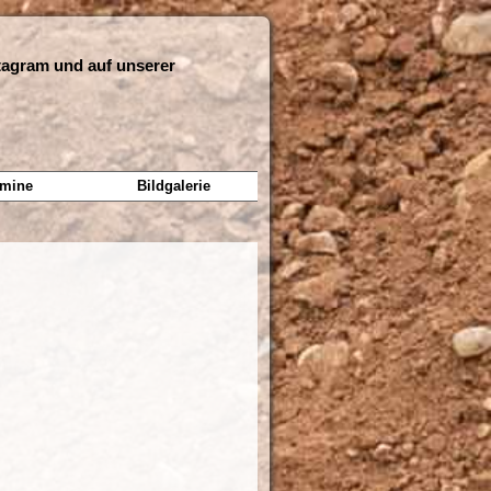
stagram und auf unserer
rmine
Bildgalerie