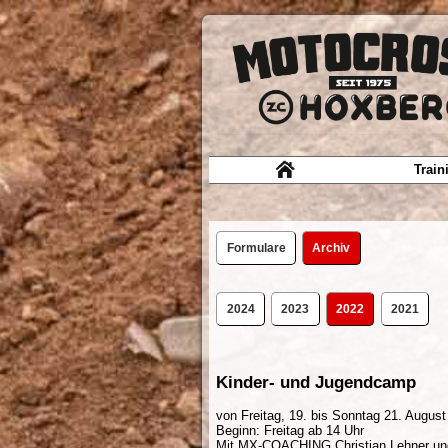
Train
Formulare
Archiv
2024
2023
2022
2021
Kinder- und Jugendcamp
von Freitag, 19. bis Sonntag 21. Augus
Beginn: Freitag ab 14 Uhr
Mit MX-COACHING Christian Lehner und